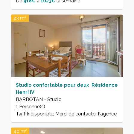
De
918€
à
1023€
la semaine
23 m²
Studio confortable pour deux  Résidence
Henri IV
BARBOTAN - Studio
1 Personne(s)
40 m²