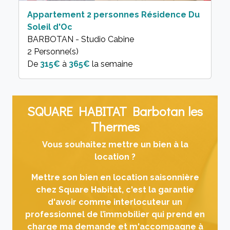
Appartement 2 personnes Résidence Du
Soleil d'Oc
BARBOTAN - Studio Cabine
2 Personne(s)
315€
à
365€
la semaine
SQUARE HABITAT Barbotan les
Thermes
Vous souhaitez mettre un bien à la
location ?
Mettre son bien en location saisonnière
chez Square Habitat, c'est la garantie
d'avoir comme interlocuteur un
professionnel de l’immobilier qui prend en
charge ma demande et m'accompagne à