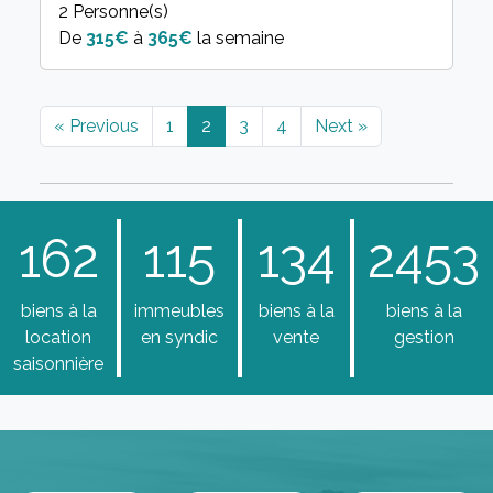
2 Personne(s)
315€
à
365€
la semaine
« Previous
1
2
3
4
Next »
162
115
134
2453
biens à la
immeubles
biens à la
biens à la
location
en syndic
vente
gestion
saisonnière