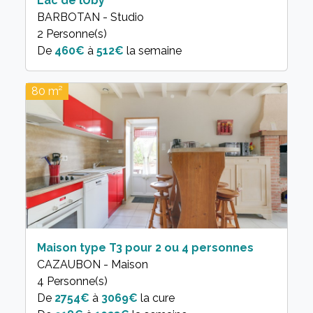
Lac de lUby
BARBOTAN - Studio
2 Personne(s)
460€
à
512€
la semaine
80 m²
Maison type T3 pour 2 ou 4 personnes
CAZAUBON - Maison
4 Personne(s)
De
2754€
à
3069€
la cure