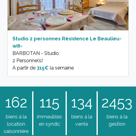
Studio 2 personnes Résidence Le Beaulieu-
wifi-
BARBOTAN - Studio
2 Personne(s)
A partir de
315€
la semaine
162
115
134
2453
biens à la
immeubles
biens à la
biens à la
location
en syndic
vente
gestion
saisonnière