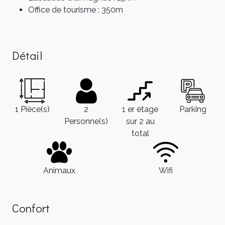
Office de tourisme : 350m
Détail
1 Pièce(s)
2
1 er étage
Parking
Personne(s)
sur 2 au
total
Animaux
Wifi
Confort