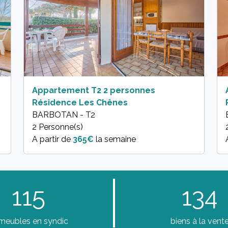
Appartement T2 2 personnes
Résidence Les Chênes
BARBOTAN - T2
2 Personne(s)
A partir de
365€
la semaine
115
134
meubles en syndic
biens à la vent