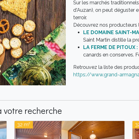
Sur les marchés traditionnel
d'Auzan), on peut déguster e
terroir.
Découvrez nos producteurs l
LE DOMAINE SAINT-MA
Saint Martin distille la 
LA FERME DE PITOUX :
canards en conserves. F
Retrouvez la liste des product
https://www.grand-armagna
 votre recherche
32 m²
3