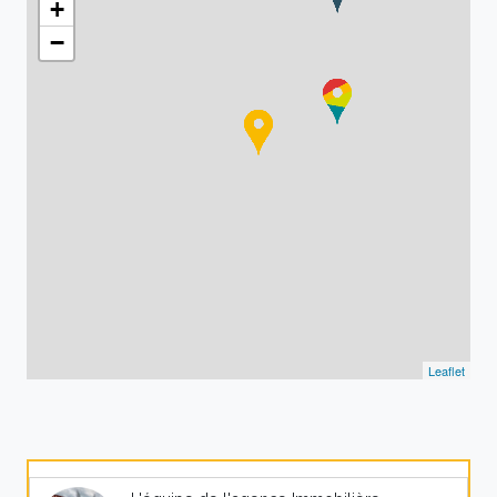
+
−
Leaflet