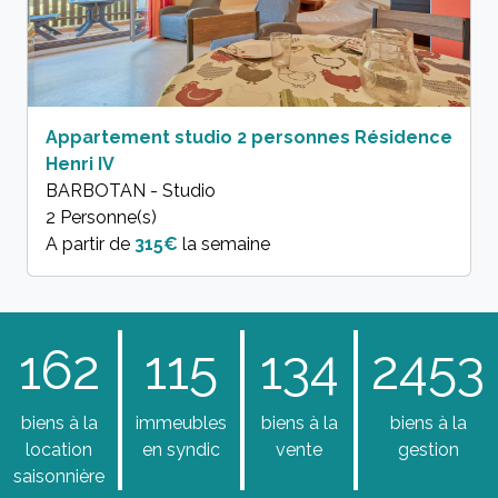
Appartement studio 2 personnes Résidence
Henri IV
BARBOTAN - Studio
2 Personne(s)
A partir de
315€
la semaine
162
115
134
2453
biens à la
immeubles
biens à la
biens à la
location
en syndic
vente
gestion
saisonnière