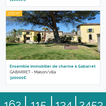
276 m²
Ensemble immobilier de charme à Gabarret
GABARRET - Maison/villa
320000€
162
115
134
2453