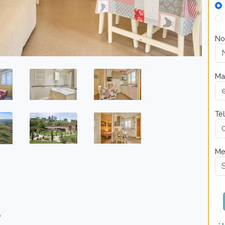
No
Mai
Té
Me
t