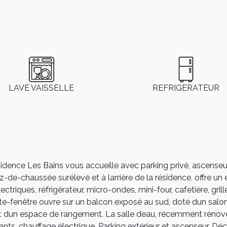
LAVE VAISSELLE
REFRIGERATEUR
dence Les Bains vous accueille avec parking privé, ascenseur
-de-chaussée surélevé et à larrière de la résidence, offre u
riques, réfrigérateur, micro-ondes, mini-four, cafetière, grille
te-fenêtre ouvre sur un balcon exposé au sud, doté dun salon
 dun espace de rangement. La salle deau, récemment rénovée
ants. chauffage électrique. Parking extérieur et ascenseur. D