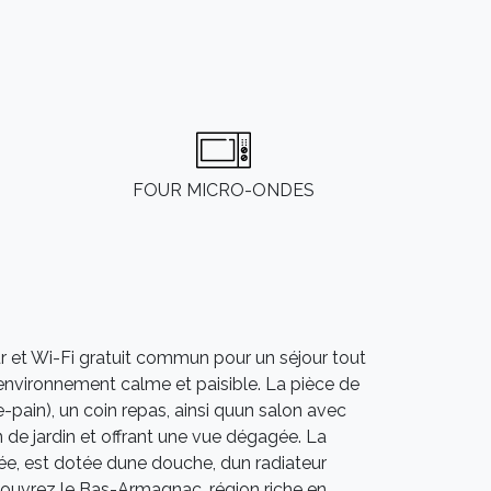
FOUR MICRO-ONDES
 et Wi-Fi gratuit commun pour un séjour tout
n environnement calme et paisible. La pièce de
-pain), un coin repas, ainsi quun salon avec
 de jardin et offrant une vue dégagée. La
, est dotée dune douche, dun radiateur
écouvrez le Bas-Armagnac, région riche en