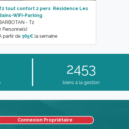
T2 tout confort 2 pers  Résidence Les
Bains-WIFI-Parking
BARBOTAN - T2
2 Personne(s)
A partir de
365€
la semaine
2453
e
biens à la gestion
Connexion Propriétaire