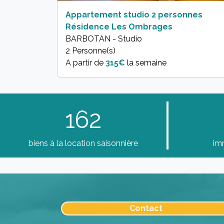
Appartement studio 2 personnes
Résidence Les Ombrages
BARBOTAN - Studio
2 Personne(s)
A partir de
315€
la semaine
162
biens à la location saisonnière
im
Contact