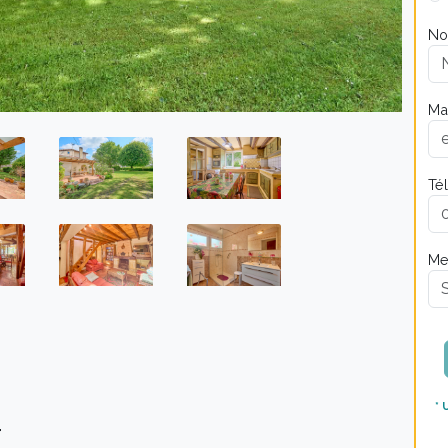
No
Mai
Té
Me
* 
t