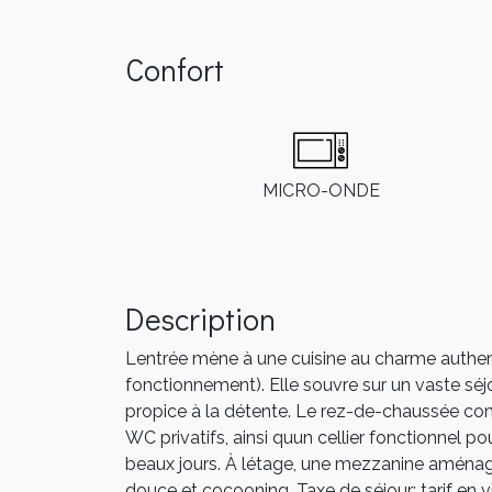
Confort
MICRO-ONDE
Description
Lentrée mène à une cuisine au charme authe
fonctionnement). Elle souvre sur un vaste s
propice à la détente. Le rez-de-chaussée c
WC privatifs, ainsi quun cellier fonctionnel 
beaux jours. À létage, une mezzanine aména
douce et cocooning. Taxe de séjour: tarif en 