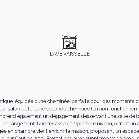
LAVE VAISSELLE
ntique, équipée dune cheminée, parfaite pour des moments c
éjour-salon doté dune seconde cheminée (en non fonctionneme
omprend également un dégagement desservant une salle de 
pour le rangement. Une terrasse complète ce niveau, offrant un
gée en chambre vient enrichir la maison, proposant un espac
vigueur Caution: 500  Prestations avec suppléments : Animaux