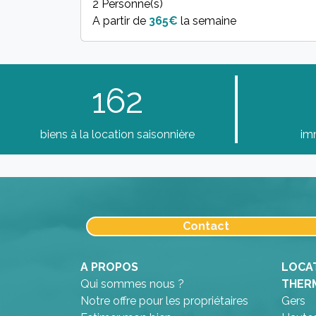
2 Personne(s)
A partir de
365€
la semaine
162
biens à la location saisonnière
im
Contact
A PROPOS
LOCA
Qui sommes nous ?
THER
Notre offre pour les propriétaires
Gers